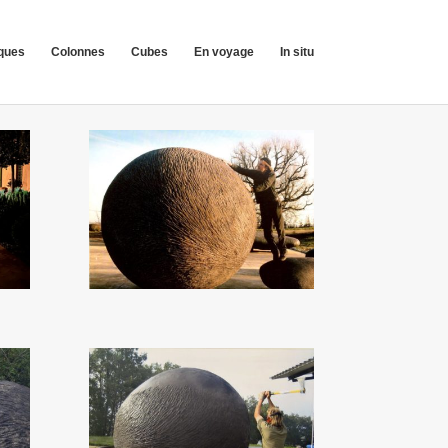
ques
Colonnes
Cubes
En voyage
In situ